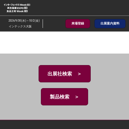
ス
キ
ッ
2026/9/30(水)～10/2(金)
来場登録
出展案内資料
プ
インテックス大阪
し
て
進
む
出展社検索 ＞
製品検索 ＞