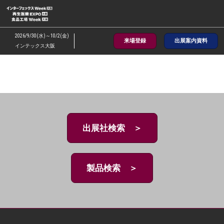
ス
キ
ッ
2026/9/30(水)～10/2(金)
来場登録
出展案内資料
プ
インテックス大阪
し
て
進
む
出展社検索 ＞
製品検索 ＞