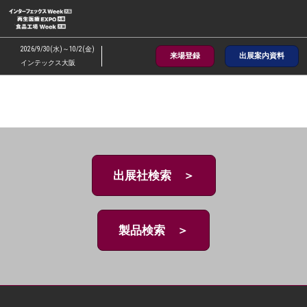
ス
キ
ッ
2026/9/30(水)～10/2(金)
来場登録
出展案内資料
プ
インテックス大阪
し
て
進
む
出展社検索 ＞
製品検索 ＞