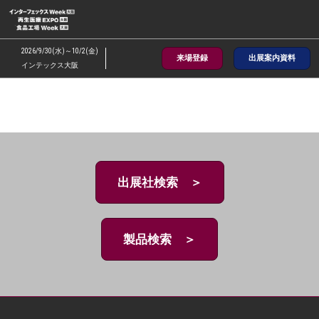
ス
キ
ッ
2026/9/30(水)～10/2(金)
来場登録
出展案内資料
プ
インテックス大阪
し
て
進
む
出展社検索 ＞
製品検索 ＞