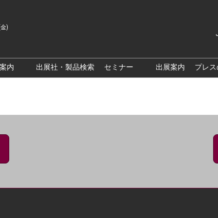
(金)
Japanes
English
場案内
出展社・製品検索
セミナー
出展案内
プレス
Korean
来場案内TOP
基調・特別講演
クス大阪
交通アクセス
医薬品 製造・品質管理DX /
研究DXフォーラム
PO 大阪
来場に関するFAQ
出展社によるセミナー/フォ
PO大阪
展示会・セミナー参加ポリ
ーラム
シー
大阪
展示会はじめてガイド
展示会の過ごし方