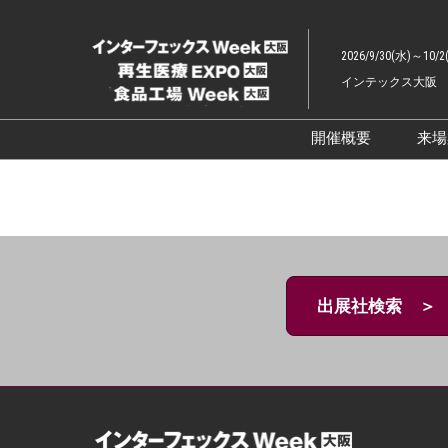
ス
キ
2026/9/30(水)～10/2
ッ
インテックス大阪
プ
し
て
開催概要
来
進
展示会概要TOP
む
インターフェッ
ファーマラボEX
ファーマDX EX
出展社検索 ＞
再生医療EXPO 