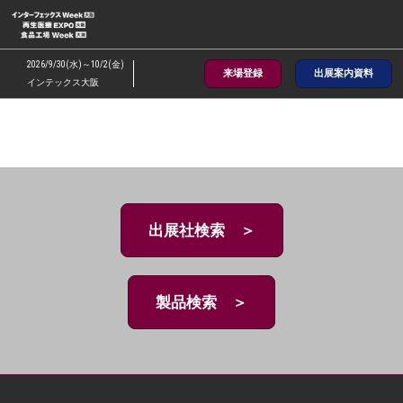
ス
キ
ッ
2026/9/30(水)～10/2(金)
来場登録
出展案内資料
プ
インテックス大阪
し
て
進
む
出展社検索 ＞
製品検索 ＞