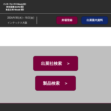
ス
キ
ッ
2026/9/30(水)～10/2(金)
来場登録
出展案内資料
プ
インテックス大阪
し
て
進
む
出展社検索 ＞
製品検索 ＞