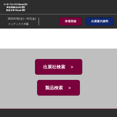
ス
キ
ッ
2026/9/30(水)～10/2(金)
来場登録
出展案内資料
プ
インテックス大阪
し
て
進
む
出展社検索 ＞
製品検索 ＞