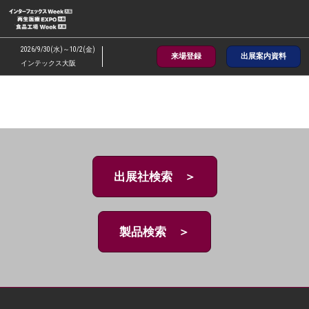
ス
キ
ッ
2026/9/30(水)～10/2(金)
来場登録
出展案内資料
プ
インテックス大阪
し
て
進
む
出展社検索 ＞
製品検索 ＞