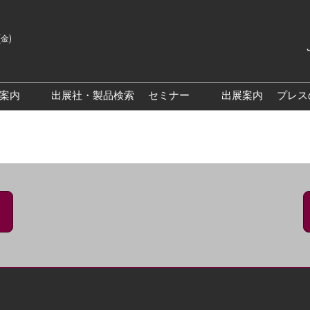
(金)
Japanes
English
場案内
出展社・製品検索
セミナー
出展案内
プレス
Korean
来場案内TOP
基調・特別講演
クス大阪
交通アクセス
医薬品 製造・品質管理DX /
研究DXフォーラム
PO 大阪
来場に関するFAQ
出展社によるセミナー/フォ
PO大阪
展示会・セミナー参加ポリ
ーラム
シー
大阪
展示会はじめてガイド
展示会の過ごし方