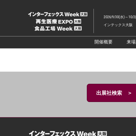
ス
キ
2026/9/30(水)～10/2
ッ
インテックス大阪
プ
し
て
開催概要
来
進
展示会概要TOP
む
インターフェッ
ファーマラボEX
ファーマDX EX
出展社検索 ＞
再生医療EXPO 