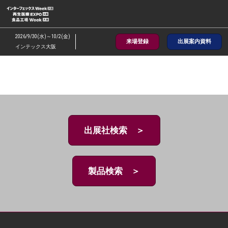
ス
キ
ッ
2026/9/30(水)～10/2(金)
来場登録
出展案内資料
プ
インテックス大阪
し
て
進
む
出展社検索 ＞
製品検索 ＞