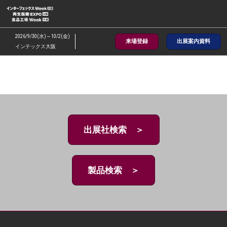
ス
キ
ッ
2026/9/30(水)～10/2(金)
来場登録
出展案内資料
プ
インテックス大阪
し
て
進
む
出展社検索 ＞
製品検索 ＞