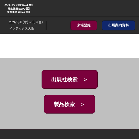
ス
キ
ッ
2026/9/30(水)～10/2(金)
来場登録
出展案内資料
プ
インテックス大阪
し
て
進
む
出展社検索 ＞
製品検索 ＞