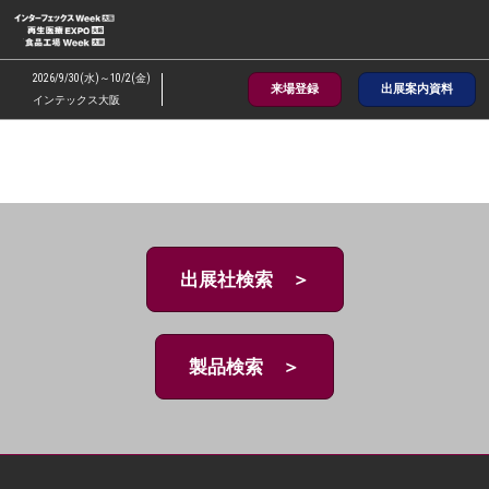
ス
キ
ッ
2026/9/30(水)～10/2(金)
来場登録
出展案内資料
プ
インテックス大阪
し
て
進
む
出展社検索 ＞
製品検索 ＞