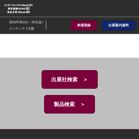
ス
キ
ッ
2026/9/30(水)～10/2(金)
来場登録
出展案内資料
プ
インテックス大阪
し
て
進
む
出展社検索 ＞
製品検索 ＞