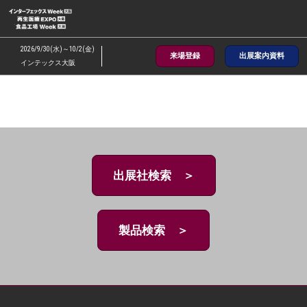
ス
キ
ッ
2026/9/30(水)～10/2(金)
来場登録
出展案内資料
プ
インテックス大阪
し
て
進
む
出展社検索 ＞
製品検索 ＞