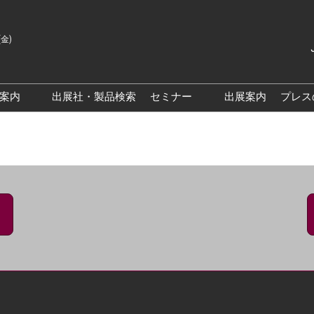
(金)
Japanes
English
場案内
出展社・製品検索
セミナー
出展案内
プレス
Korean
来場案内TOP
基調・特別講演
クス大阪
交通アクセス
医薬品 製造・品質管理DX /
研究DXフォーラム
PO 大阪
来場に関するFAQ
出展社によるセミナー/フォ
PO大阪
展示会・セミナー参加ポリ
ーラム
シー
大阪
展示会はじめてガイド
展示会の過ごし方