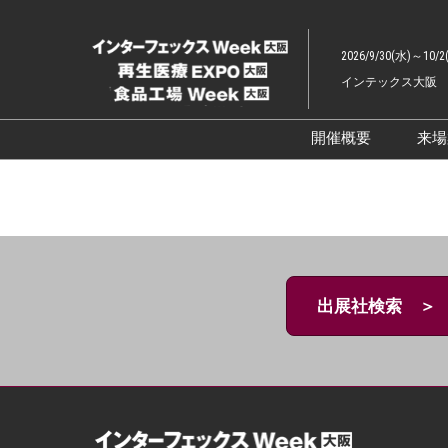
ス
キ
2026/9/30(水)～10/2
ッ
インテックス大阪
プ
し
て
開催概要
来
進
展示会概要TOP
む
インターフェッ
ファーマラボEX
ファーマDX EX
出展社検索 ＞
再生医療EXPO 