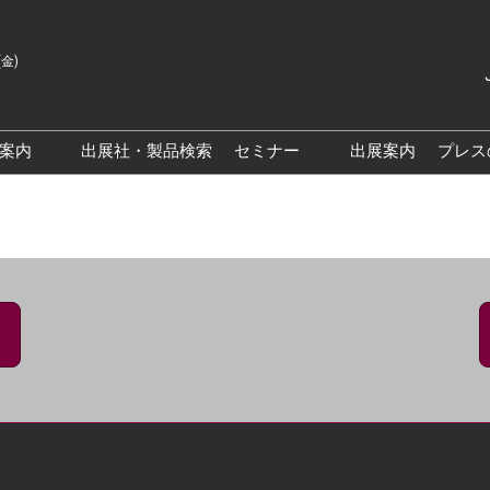
(金)
Japanes
English
場案内
出展社・製品検索
セミナー
出展案内
プレス
Korean
来場案内TOP
基調・特別講演
クス大阪
交通アクセス
医薬品 製造・品質管理DX /
研究DXフォーラム
PO 大阪
来場に関するFAQ
出展社によるセミナー/フォ
PO大阪
展示会・セミナー参加ポリ
ーラム
シー
大阪
展示会はじめてガイド
展示会の過ごし方