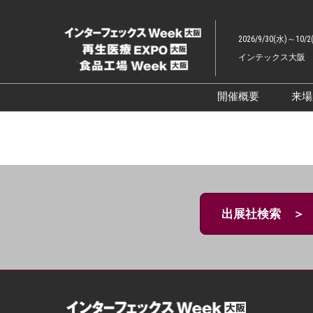
ス
キ
2026/9/30(水)～10/2
ッ
インテックス大阪
プ
し
て
開催概要
来
進
展示会概要TOP
む
インターフェッ
ファーマラボEX
ファーマDX EX
出展社検索 ＞
再生医療EXPO 