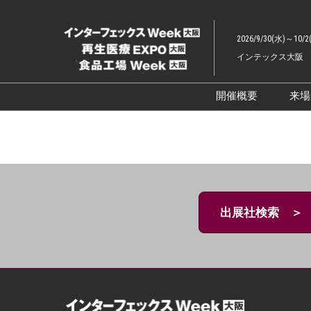
ス
キ
2026/9/30(水)～10/2
ッ
インテックス大阪
プ
し
て
開催概要
来
進
展示会概要TOP
む
インターフェッ
ファーマラボEX
ファーマDX EX
出展社検索 ＞
再生医療EXPO 