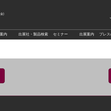
(金)
Japanes
English
場案内
出展社・製品検索
セミナー
出展案内
プレス
Korean
来場案内TOP
出展社によるセミナー/フォ
ーラム
クス大阪
交通アクセス
PO 大阪
来場に関するFAQ
PO大阪
展示会・セミナー参加ポリ
シー
大阪
展示会はじめてガイド
展示会の過ごし方