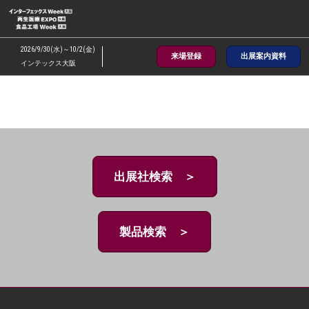
ス
キ
ッ
2026/9/30(水)～10/2(金)
来場登録
出展案内資料
プ
インテックス大阪
し
て
進
む
出展社検索 ＞
製品検索 ＞