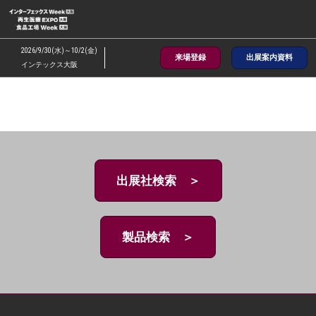
ス
キ
ッ
2026/9/30(水)～10/2(金)
来場登録
出展案内資料
プ
インテックス大阪
し
て
進
む
出展社検索 ＞
製品検索 ＞