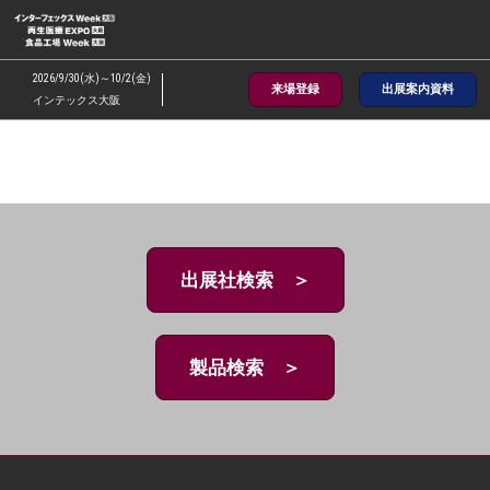
ス
キ
ッ
2026/9/30(水)～10/2(金)
来場登録
出展案内資料
プ
インテックス大阪
し
て
進
む
出展社検索 ＞
製品検索 ＞