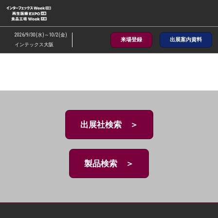
ス
キ
ッ
2026/9/30(水)～10/2(金)
来場登録
出展案内資料
プ
インテックス大阪
し
て
進
む
出展社検索 ＞
製品検索 ＞