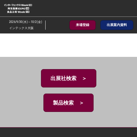
ス
キ
ッ
2026/9/30(水)～10/2(金)
来場登録
出展案内資料
プ
インテックス大阪
し
て
進
む
出展社検索 ＞
製品検索 ＞