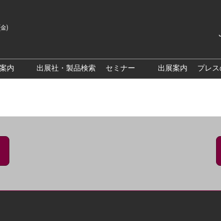
(金)
Japanes
English
場案内
出展社・製品検索
セミナー
出展案内
プレス
Korean
来場案内TOP
基調・特別講演
クス大阪
交通アクセス
医薬品 製造・品質管理DX /
研究DXフォーラム
PO 大阪
来場に関するFAQ
出展社によるセミナー/フォ
PO大阪
展示会・セミナー参加ポリ
ーラム
シー
大阪
展示会はじめてガイド
展示会の過ごし方