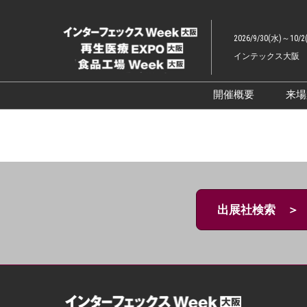
ス
キ
2026/9/30(水)～10/2
ッ
インテックス大阪
プ
し
て
開催概要
来
進
展示会概要TOP
む
インターフェッ
ファーマラボEX
ファーマDX EX
出展社検索 ＞
再生医療EXPO 