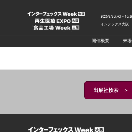
ス
キ
2026/9/30(水)～10/2
ッ
インテックス大阪
プ
し
て
開催概要
来
進
展示会概要TOP
む
インターフェッ
ファーマラボEX
ファーマDX EX
出展社検索 ＞
再生医療EXPO 