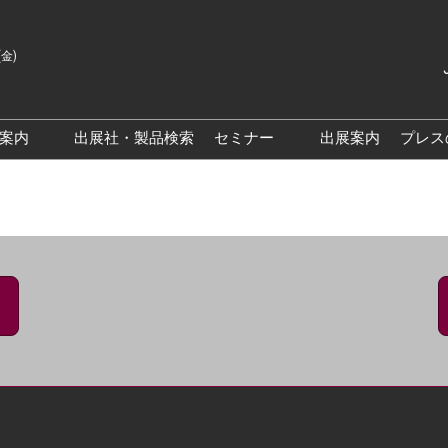
(金)
Japanes
English
場案内
出展社・製品検索
セミナー
出展案内
プレス
Korean
来場案内TOP
基調・特別講演
クス大阪
交通アクセス
医薬品 製造・品質管理DX /
研究DXフォーラム
PO 大阪
来場に関するFAQ
出展社によるセミナー/フォ
PO大阪
展示会・セミナー参加ポリ
ーラム
シー
大阪
展示会はじめてガイド
展示会の過ごし方