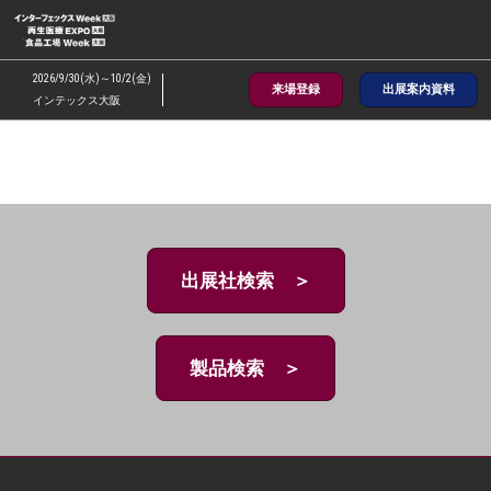
ス
キ
ッ
2026/9/30(水)～10/2(金)
来場登録
出展案内資料
プ
インテックス大阪
し
て
進
む
出展社検索 ＞
製品検索 ＞