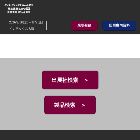
ス
キ
ッ
2026/9/30(水)～10/2(金)
来場登録
出展案内資料
プ
インテックス大阪
し
て
進
む
出展社検索 ＞
製品検索 ＞