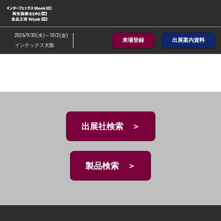
ス
キ
ッ
2026/9/30(水)～10/2(金)
来場登録
出展案内資料
プ
インテックス大阪
し
て
進
む
出展社検索 ＞
製品検索 ＞