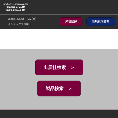
ス
キ
ッ
2026/9/30(水)～10/2(金)
来場登録
出展案内資料
プ
インテックス大阪
し
て
進
む
出展社検索 ＞
製品検索 ＞