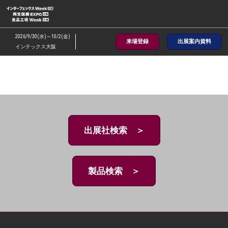
ス
キ
ッ
2026/9/30(水)～10/2(金)
来場登録
出展案内資料
プ
インテックス大阪
し
て
進
む
出展社検索 ＞
製品検索 ＞