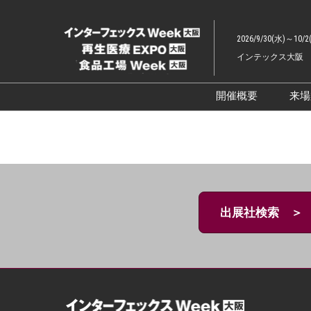
ス
キ
2026/9/30(水)～10/2
ッ
インテックス大阪
プ
し
て
開催概要
来
進
展示会概要TOP
む
インターフェッ
ファーマラボEX
ファーマDX EX
出展社検索 ＞
再生医療EXPO 