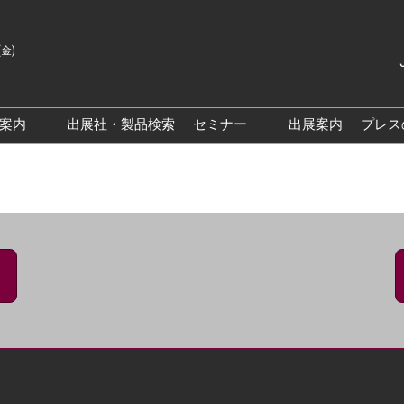
(金)
Japanes
English
場案内
出展社・製品検索
セミナー
出展案内
プレス
Korean
来場案内TOP
基調・特別講演
クス大阪
交通アクセス
医薬品 製造・品質管理DX /
研究DXフォーラム
PO 大阪
来場に関するFAQ
出展社によるセミナー/フォ
PO大阪
展示会・セミナー参加ポリ
ーラム
シー
大阪
展示会はじめてガイド
展示会の過ごし方