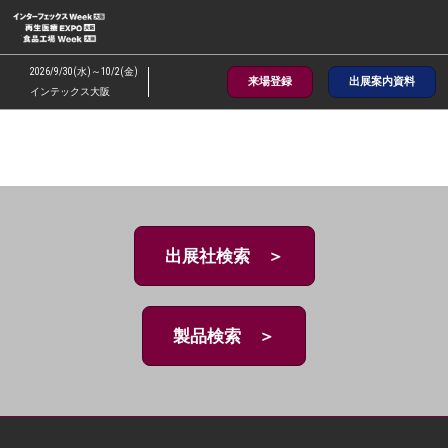
ス
キ
ッ
2026/9/30(水)～10/2(金)
来場登録
出展案内資料
プ
インテックス大阪
し
て
進
む
出展社検索 ＞
製品検索 ＞