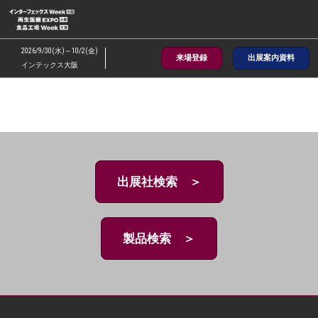
ス
キ
ッ
2026/9/30(水)～10/2(金)
来場登録
出展案内資料
プ
インテックス大阪
し
て
進
む
出展社検索 ＞
製品検索 ＞