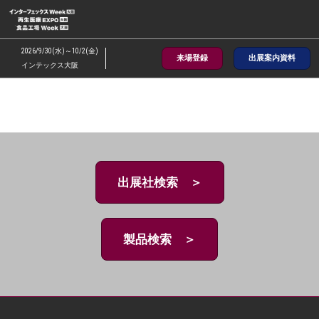
ス
キ
ッ
2026/9/30(水)～10/2(金)
来場登録
出展案内資料
プ
インテックス大阪
し
て
進
む
出展社検索 ＞
製品検索 ＞