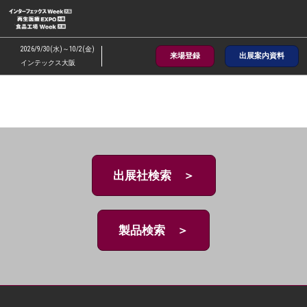
ス
キ
ッ
2026/9/30(水)～10/2(金)
来場登録
出展案内資料
プ
インテックス大阪
し
て
進
む
出展社検索 ＞
製品検索 ＞