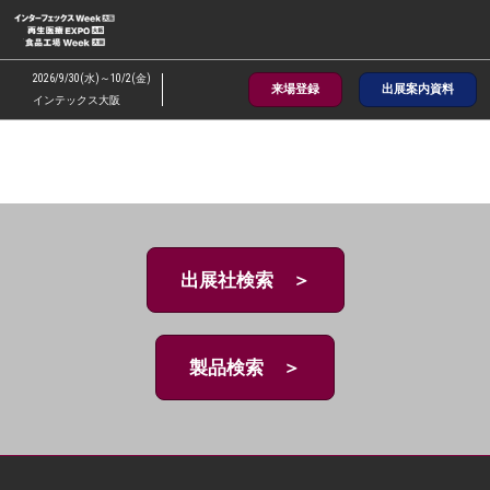
ス
キ
ッ
2026/9/30(水)～10/2(金)
来場登録
出展案内資料
プ
インテックス大阪
し
て
進
む
出展社検索 ＞
製品検索 ＞