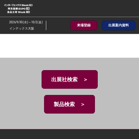
ス
キ
ッ
2026/9/30(水)～10/2(金)
来場登録
出展案内資料
プ
インテックス大阪
し
て
進
む
出展社検索 ＞
製品検索 ＞