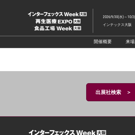
ス
キ
2026/9/30(水)～10/2
ッ
インテックス大阪
プ
し
て
開催概要
来
進
展示会概要TOP
む
インターフェッ
ファーマラボEX
ファーマDX EX
出展社検索 ＞
再生医療EXPO 