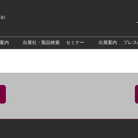
(金)
Japanes
English
場案内
出展社・製品検索
セミナー
出展案内
プレス
Korean
来場案内TOP
基調・特別講演
クス大阪
交通アクセス
医薬品 製造・品質管理DX /
研究DXフォーラム
PO 大阪
来場に関するFAQ
出展社によるセミナー/フォ
PO大阪
展示会・セミナー参加ポリ
ーラム
シー
大阪
展示会はじめてガイド
展示会の過ごし方