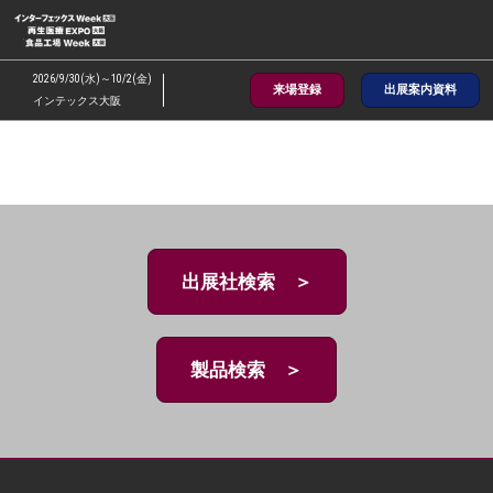
ス
キ
ッ
2026/9/30(水)～10/2(金)
来場登録
出展案内資料
プ
インテックス大阪
し
て
進
む
出展社検索 ＞
製品検索 ＞