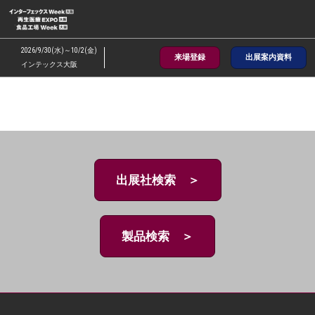
ス
キ
ッ
2026/9/30(水)～10/2(金)
来場登録
出展案内資料
プ
インテックス大阪
し
て
進
む
出展社検索 ＞
製品検索 ＞