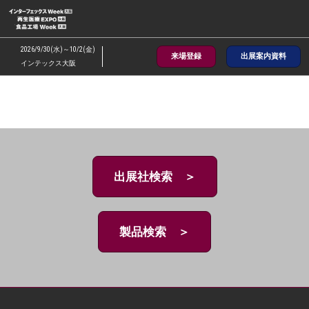
ス
キ
ッ
2026/9/30(水)～10/2(金)
来場登録
出展案内資料
プ
インテックス大阪
し
て
進
む
出展社検索 ＞
製品検索 ＞