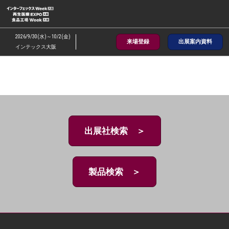
ス
キ
ッ
2026/9/30(水)～10/2(金)
来場登録
出展案内資料
プ
インテックス大阪
し
て
進
む
出展社検索 ＞
製品検索 ＞