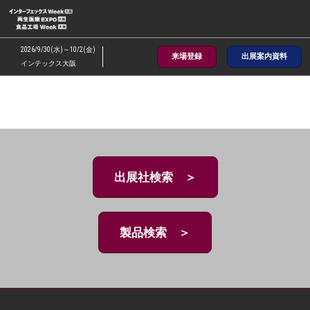
ス
キ
ッ
2026/9/30(水)～10/2(金)
来場登録
出展案内資料
プ
インテックス大阪
し
て
進
む
出展社検索 ＞
製品検索 ＞