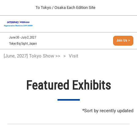
Press Escape to close the menu.
Skip to content
To Tokyo / Osaka Each Edition Site
[INTERPHEX Week / Regenerative Medicine Expo]
Collapse Global Navigation
O
TOP
09 30, 2026
June 30 - July 2, 2027
Join Us >
インテックス大阪/INTEX Osaka, Japan
Tokyo Big Sight, Japan
[September, 2026] Osaka Show >>
[June, 2027] Tokyo Show >>
Visit
09 30, 2026
インテックス大阪/INTEX Osaka, Japan
[June, 2027] Tokyo Show >>
Featured Exhibits
06 30, 2027
東京ビッグサイト/Tokyo Big Sight
*Sort by recently updated