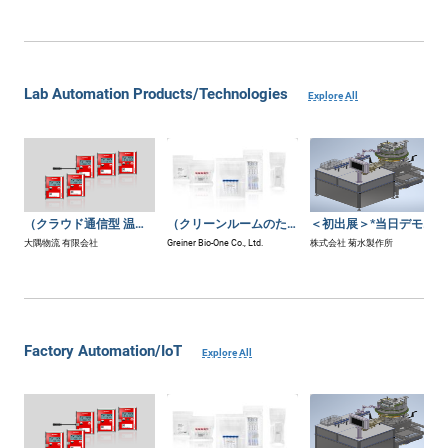
Lab Automation Products/Technologies
Explore All
（クラウド通信型 温度ロガー）LIBERO Gシリーズ
（クリーンルームのための）三重包装製品
＜初出展＞*当日デモ実施* 打錠準備工程オートメーション化システム P-PAS
大隅物流 有限会社
Greiner Bio-One Co., Ltd.
株式会社 菊水製作所
Factory Automation/IoT
Explore All