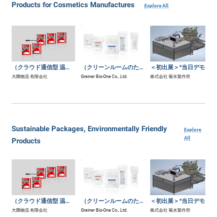
Products for Cosmetics Manufactures
Explore All
（クラウド通信型 温度ロガー）LIBERO Gシリーズ
（クリーンルームのための）三重包装製品
＜初出展＞*当日デモ実施* 打錠準備工程オートメーション化システム P-PAS
大隅物流 有限会社
Greiner Bio-One Co., Ltd.
株式会社 菊水製作所
Sustainable Packages, Environmentally Friendly
Explore
All
Products
（クラウド通信型 温度ロガー）LIBERO Gシリーズ
（クリーンルームのための）三重包装製品
＜初出展＞*当日デモ実施* 打錠準備工程オートメーション化システム P-PAS
大隅物流 有限会社
Greiner Bio-One Co., Ltd.
株式会社 菊水製作所