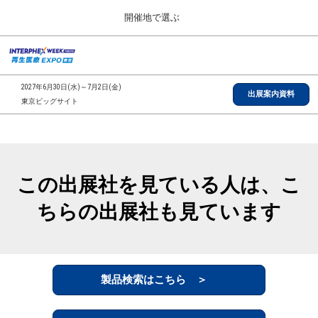
Press
ス
開催地で選ぶ
Escape
キ
to
ッ
close
総合TOP
グ
プ
the
ロ
2026年09月30日
し
ー
menu.
インテックス大阪/INTEX Osaka, Japan
2027年6月30日(水)～7月2日(金)
バ
出展案内資料
て
東京ビッグサイト
ル
進
ナ
【2026年9月】大阪展
ビ
む
2026年09月30日
ゲ
インテックス大阪/INTEX Osaka, Japan
ー
シ
この出展社を見ている人は、こ
ョ
【2027年6月】東京展
ン
2027年06月30日
ちらの出展社も見ています
を
東京ビッグサイト/Tokyo Big Sight
折
り
た
全国ローカル
た
む
製品検索はこちら ＞