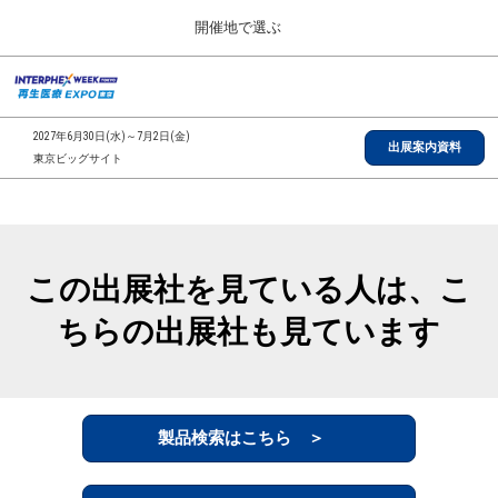
Press
ス
開催地で選ぶ
Escape
キ
to
ッ
close
総合TOP
グ
プ
the
ロ
2026年09月30日
し
ー
menu.
インテックス大阪/INTEX Osaka, Japan
2027年6月30日(水)～7月2日(金)
バ
出展案内資料
て
東京ビッグサイト
ル
進
ナ
【2026年9月】大阪展
ビ
む
2026年09月30日
ゲ
インテックス大阪/INTEX Osaka, Japan
ー
シ
この出展社を見ている人は、こ
ョ
【2027年6月】東京展
ン
2027年06月30日
ちらの出展社も見ています
を
東京ビッグサイト/Tokyo Big Sight
折
り
た
全国ローカル
た
む
製品検索はこちら ＞