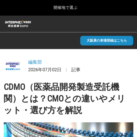
Press
ス
開催地で選ぶ
Escape
キ
to
ッ
close
総合TOP
グ
プ
the
ロ
2026年09月30日
し
ー
menu.
インテックス大阪/INTEX Osaka, Japan
バ
大阪展の来場登録はこちら
て
ル
進
ナ
【2026年9月】大阪展
ビ
む
2026年09月30日
ゲ
編集部
インテックス大阪/INTEX Osaka, Japan
ー
2026年07月02日
記事
シ
ョ
【2027年6月】東京展
ン
CDMO（医薬品開発製造受託機
2027年06月30日
を
東京ビッグサイト/Tokyo Big Sight
折
関）とは？CMOとの違いやメリ
り
た
ット・選び方を解説
全国ローカル
た
む