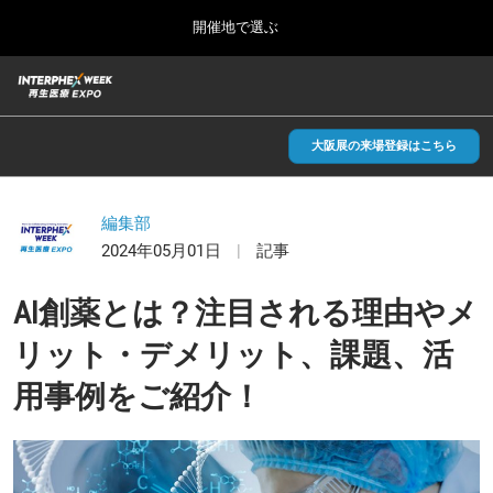
Press
ス
開催地で選ぶ
Escape
キ
to
ッ
close
総合TOP
グ
プ
the
ロ
2026年09月30日
し
ー
menu.
インテックス大阪/INTEX Osaka, Japan
バ
大阪展の来場登録はこちら
て
ル
進
ナ
【2026年9月】大阪展
ビ
む
2026年09月30日
ゲ
編集部
インテックス大阪/INTEX Osaka, Japan
ー
2024年05月01日
記事
シ
ョ
【2027年6月】東京展
ン
AI創薬とは？注目される理由やメ
2027年06月30日
を
東京ビッグサイト/Tokyo Big Sight
折
リット・デメリット、課題、活
り
た
用事例をご紹介！
全国ローカル
た
む