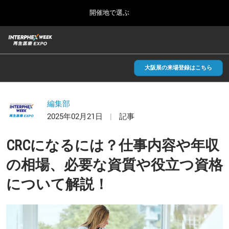
Press
ス
開催地で選ぶ
Escape
キ
to
ッ
close
総合TOP
グ
プ
the
ロ
2026年09月30日
し
ー
menu.
インテックス大阪/INTEX Osaka, Japan
バ
大阪展の来場登録はこちら
て
ル
進
ナ
【2026年9月】大阪展
ビ
む
2026年09月30日
ゲ
編集部
インテックス大阪/INTEX Osaka, Japan
ー
2025年02月21日
記事
シ
ョ
【2027年6月】東京展
ン
CRCになるには？仕事内容や年収
2027年06月30日
を
東京ビッグサイト/Tokyo Big Sight
折
の相場、必要な資質や役立つ資格
り
た
について解説！
全国ローカル
た
む